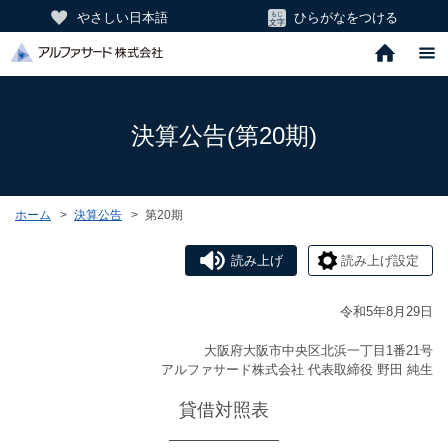
やさしい日本語
ひらがなをつける
決算公告(第20期)
ホーム
決算公告
第20期
読み上げ
読み上げ設定
令和5年8月29日
大阪府大阪市中央区北浜一丁目1番21号
アルファサード株式会社 代表取締役 野田 純生
貸借対照表