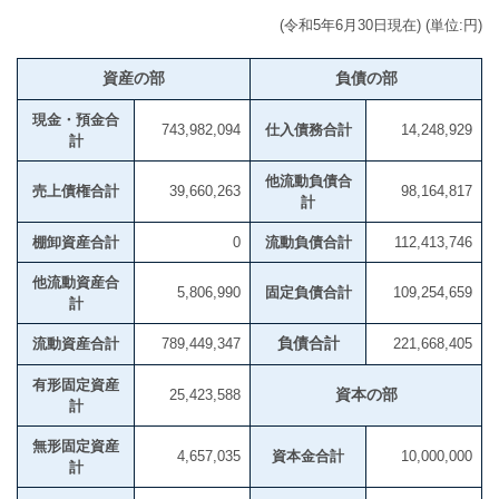
(令和5年6月30日現在) (単位:円)
資産の部
負債の部
現金・預金合
743,982,094
仕入債務合計
14,248,929
計
他流動負債合
売上債権合計
39,660,263
98,164,817
計
棚卸資産合計
0
流動負債合計
112,413,746
他流動資産合
5,806,990
固定負債合計
109,254,659
計
流動資産合計
789,449,347
負債合計
221,668,405
有形固定資産
25,423,588
資本の部
計
無形固定資産
4,657,035
資本金合計
10,000,000
計