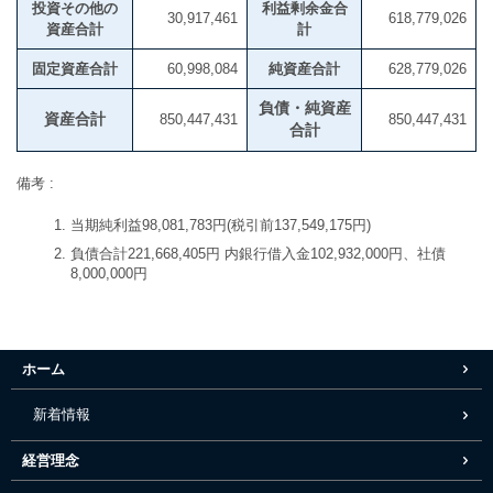
投資その他の
利益剰余金合
30,917,461
618,779,026
資産合計
計
固定資産合計
60,998,084
純資産合計
628,779,026
負債・純資産
資産合計
850,447,431
850,447,431
合計
備考 :
当期純利益98,081,783円(税引前137,549,175円)
負債合計221,668,405円 内銀行借入金102,932,000円、社債
8,000,000円
ホーム
新着情報
経営理念